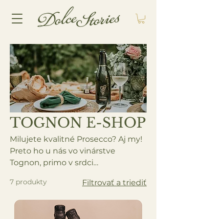
TOGNON E-SHOP
Milujete kvalitné Prosecco? Aj my!
Preto ho u nás vo vinárstve
Tognon, primo v srdci
Valdobbiadene, vyrábame s láskou
7 produkty
Filtrovať a triediť
k tradícii a s dôrazom na najvyššie
kvalitatívne štandardy. Malá,
rodinná produkcia, vinice v