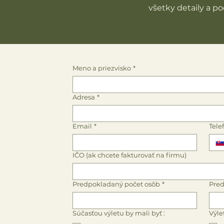
všetky detaily a po
Meno a priezvisko
*
Adresa
*
Email
*
Tele
IČO (ak chcete fakturovať na firmu)
Predpokladaný počet osôb
*
Pred
Súčasťou výletu by mali byť :
Výle