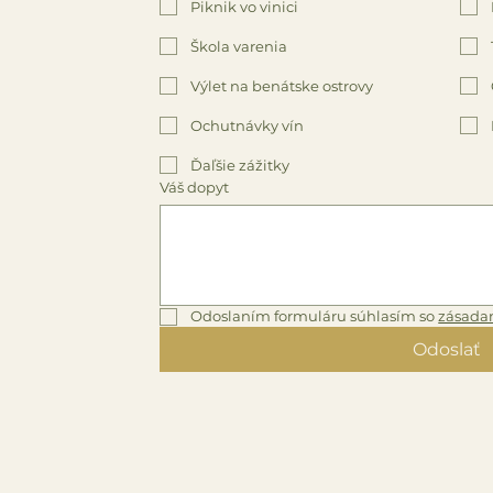
Piknik vo vinici
Škola varenia
Výlet na benátske ostrovy
Ochutnávky vín
Ďaľšie zážitky
Váš dopyt
Odoslaním formuláru súhlasím so 
zásada
Odoslať