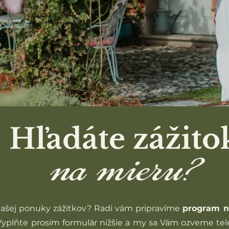
Hľadáte zážito
na mieru?
 našej ponuky zážitkov? Radi vám pripravíme
program n
yplňte prosím formulár nižšie a my sa Vám ozveme tele