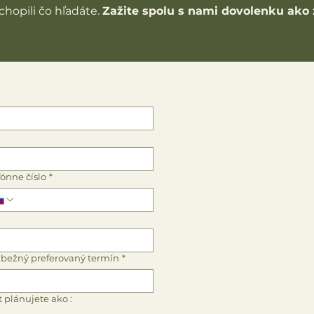
chopili čo hľadáte.
Zažite spolu s nami dovolenku ako 
fónne číslo
*
bežný preferovaný termín
*
t plánujete ako :