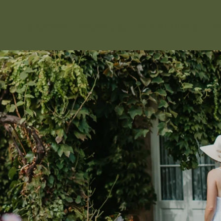
ZÁŽITKY
PROSECCO
ZOZNÁMTE SA
R